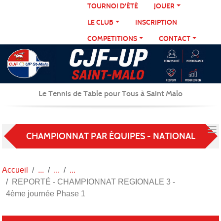
Panneau de gestion des cookies
TOURNOI D'ÉTÉ
JOUER
LE CLUB
INSCRIPTION
COMPETITIONS
CONTACT
Le Tennis de Table pour Tous à Saint Malo
CHAMPIONNAT PAR ÉQUIPES - NATIONAL
Accueil
REPORTÉ - CHAMPIONNAT REGIONALE 3 -
4ème journée Phase 1