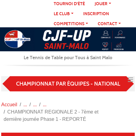
Panneau de gestion des cookies
TOURNOI D'ÉTÉ
JOUER
LE CLUB
INSCRIPTION
COMPETITIONS
CONTACT
Le Tennis de Table pour Tous à Saint Malo
CHAMPIONNAT PAR ÉQUIPES - NATIONAL
Accueil
CHAMPIONNAT REGIONALE 2 - 7ème et
dernière journée Phase 1 - REPORTÉ