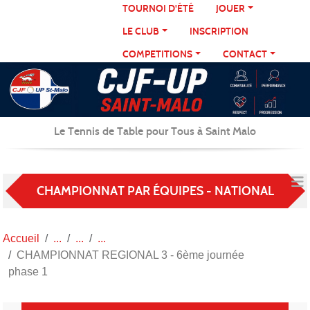
Panneau de gestion des cookies
TOURNOI D'ÉTÉ
JOUER
LE CLUB
INSCRIPTION
COMPETITIONS
CONTACT
Le Tennis de Table pour Tous à Saint Malo
CHAMPIONNAT PAR ÉQUIPES - NATIONAL
Accueil
CHAMPIONNAT REGIONAL 3 - 6ème journée
phase 1