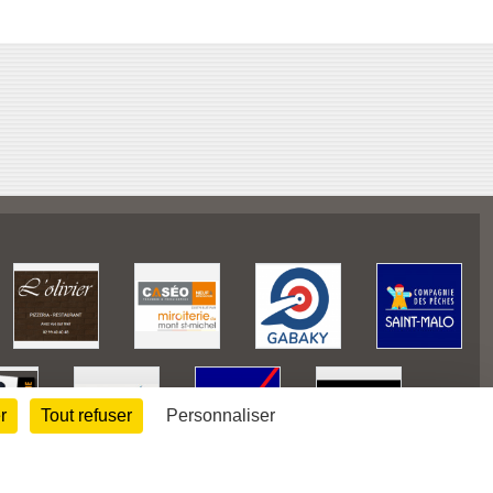
r
Tout refuser
Personnaliser
128253
visites