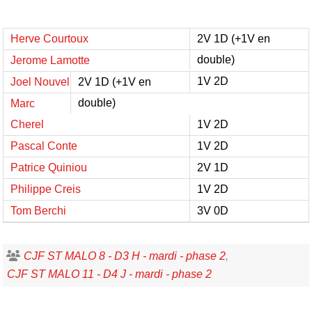
Herve Courtoux
2V 1D (+1V en
double)
Jerome Lamotte
1V 2D
Joel Nouvel
2V 1D (+1V en
double)
Marc
Cherel
1V 2D
Pascal Conte
1V 2D
Patrice Quiniou
2V 1D
Philippe Creis
1V 2D
Tom Berchi
3V 0D
CJF ST MALO 8 - D3 H - mardi - phase 2
CJF ST MALO 11 - D4 J - mardi - phase 2