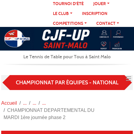
Panneau de gestion des cookies
TOURNOI D'ÉTÉ
JOUER
LE CLUB
INSCRIPTION
COMPETITIONS
CONTACT
Le Tennis de Table pour Tous à Saint Malo
CHAMPIONNAT PAR ÉQUIPES - NATIONAL
Accueil
CHAMPIONNAT DEPARTEMENTAL DU
MARDI 1ère journée phase 2