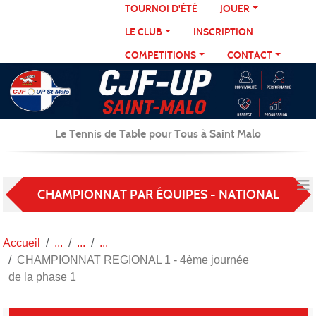
Panneau de gestion des cookies
TOURNOI D'ÉTÉ
JOUER
LE CLUB
INSCRIPTION
COMPETITIONS
CONTACT
Le Tennis de Table pour Tous à Saint Malo
CHAMPIONNAT PAR ÉQUIPES - NATIONAL
Accueil
CHAMPIONNAT REGIONAL 1 - 4ème journée
de la phase 1