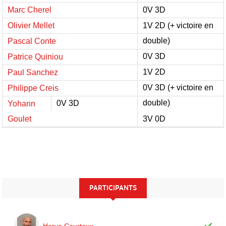
Marc Cherel
0V 3D
Olivier Mellet
1V 2D (+ victoire en
double)
Pascal Conte
0V 3D
Patrice Quiniou
1V 2D
Paul Sanchez
0V 3D (+ victoire en
Philippe Creis
double)
0V 3D
Yohann
Goulet
3V 0D
PARTICIPANTS
Herve Courtoux