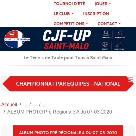
Panneau de gestion des cookies
TOURNOI D'ÉTÉ
JOUER
LE CLUB
INSCRIPTION
COMPETITIONS
CONTACT
Le Tennis de Table pour Tous à Saint Malo
CHAMPIONNAT PAR ÉQUIPES - NATIONAL
Accueil
ALBUM PHOTO Pré Régionale A du 07-03-2020
ALBUM PHOTO PRÉ RÉGIONALE A DU 07-03-2020