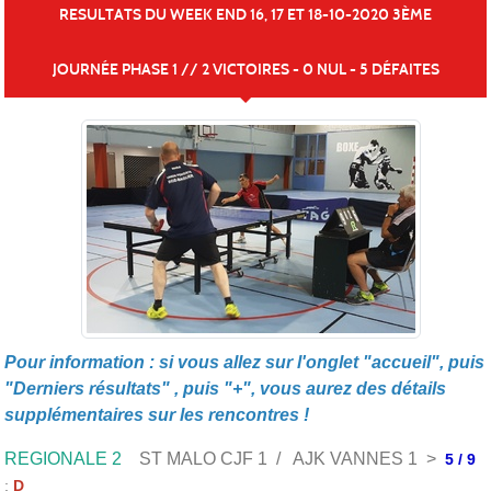
RESULTATS DU WEEK END 16, 17 ET 18-10-2020 3ÈME
JOURNÉE PHASE 1 // 2 VICTOIRES - 0 NUL - 5 DÉFAITES
Publiée le
17 oct. 2020
Pour information : si vous allez sur l'onglet "accueil", puis
"Derniers résultats" , puis "+", vous aurez des détails
supplémentaires sur les rencontres !
REGIONALE 2
ST MALO CJF 1 / AJK VANNES 1 >
5 / 9
;
D