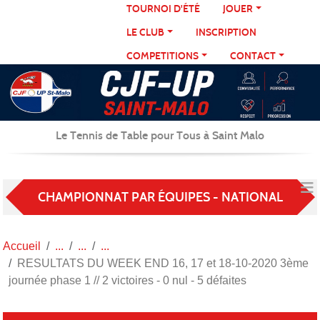
Panneau de gestion des cookies
TOURNOI D'ÉTÉ
JOUER
LE CLUB
INSCRIPTION
COMPETITIONS
CONTACT
Le Tennis de Table pour Tous à Saint Malo
CHAMPIONNAT PAR ÉQUIPES - NATIONAL
Accueil
RESULTATS DU WEEK END 16, 17 et 18-10-2020 3ème
journée phase 1 // 2 victoires - 0 nul - 5 défaites