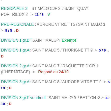
REGIONALE 3
ST MALO CJF 2 / SAINT QUAY
PORTRIEUX 2 >
11 / 3
;
V
PRE-REGIONALE
: AURORE VITRE TT5 / SAINT MALO
3
>
9 / 5
;
D
DIVISION 1 gr.B
: SAINT MALO
4
Exempt
DIVISION 1 gr.A
: SAINT MALO
5 /
THORIGNE TT 9 >
5 / 9
;
D
DIVISION 2 gr.A
: SAINT MALO
7
/ RAQUETTE D'OR 1
(L'HERMITAGE) >
Reporté au 24/10
DIVISION 3 gr.A
: SAINT MALO
8
/ AURORE VITRE TT 9 >
5
/ 9
;
D
DIVISION 3 gr.F vendredi
: SAINT MALO
9
/ BETTON 3 >
4 /
10
;
D